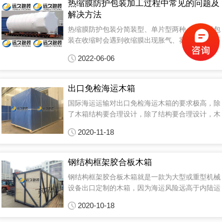
热缩膜防护包装加工过程中常见的问题及
解决方法
热缩膜防护包装分简装型、单片型两种，热缩膜包
装在收缩时会遇到收缩膜出现胀气、雾化、鱼眼等
情况，这会导致热缩膜包装不够美观等问题。通常
2022-06-06
这些问题可以通过调节机器的温度、循环风风速、
输送带速度、透气孔的数量及收缩膜大小等进行修
正。...
出口免检海运木箱
国际海运运输对出口免检海运木箱的要求极高，除
了木箱结构要合理设计，除了结构要合理设计，木
箱包装工程师-彭百桂经理认为还要至少做到以下
2020-11-18
点：...
钢结构框架胶合板木箱
钢结构框架胶合板木箱就是一款为大型或重型机械
设备出口定制的木箱，因为海运风险远高于内陆运
输，所以海洋运输对出口包装箱及内部的货物包装
2020-10-18
要求更高，为了维持在装卸搬运、运输过程中的撞
击、震动对产品造成的影响，维持产品在物流过程