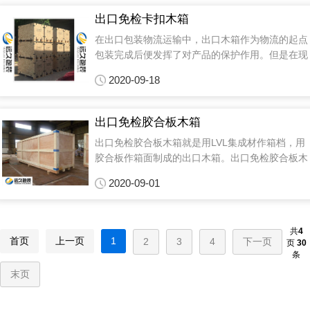
中的完整性...
出口免检卡扣木箱
在出口包装物流运输中，出口木箱作为物流的起点
包装完成后便发挥了对产品的保护作用。但是在现
代化的工业包装中，出口木箱的功能也从传统的、
2020-09-18
单一的运输保护功能逐步转变为具有整体概念的、
综合类型的包装方案，而且也有了以客户需求科价
值链为导向的包装解决方案。在绿色消...
出口免检胶合板木箱
出口免检胶合板木箱就是用LVL集成材作箱档，用
胶合板作箱面制成的出口木箱。出口免检胶合板木
箱由六大片组装成一个箱体后，应根据包装物的尺
2020-09-01
寸和重量，在各构件结合处采取相应的加固措施，
内装物超过2000公斤的情况下，一定要在滑木的
绳通过处加装护铁，以保证木箱...
共
4
首页
上一页
1
2
3
4
下一页
页
30
条
末页