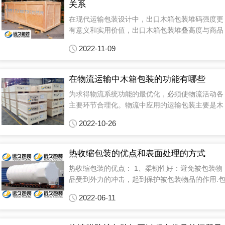
关系
在现代运输包装设计中，出口木箱包装堆码强度更
有意义和实用价值，出口木箱包装堆叠高度与商品
抗压强度的关系式为： P=aw[(H/h)-1]，堆码强度
2022-11-09
可通过堆码强度实验进行测试，也可根据测试的抗
压强度进行推算。堆码强度中所指的载荷均指最低
层的出口木箱承受载荷...
在物流运输中木箱包装的功能有哪些
为求得物流系统功能的最优化，必须使物流活动各
主要环节合理化。物流中应用的运输包装主要是木
箱包装， 因此木箱包装是商品在整个物流过程中
2022-10-26
载体，那在物流运输中木箱包装的功能有哪些？远
久木箱包装工程师—彭百桂经理为大家整理了木箱
包装的几种功能，以供大家参考...
热收缩包装的优点和表面处理的方式
热收缩包装的优点： 1、柔韧性好：避免被包装物
品受到外力的冲击，起到保护被包装物品的作用.
装成本低，物美价廉。 2、收缩率高：热收缩膜的
2022-06-11
收缩率最高可达75%,适用于多件物品的集合包装
方便运输，并且能够满足不同商品对于收缩力的要
求。 ...