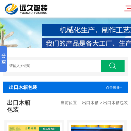
出口木箱包装
点击展开+
出口木箱
当前位置：
出口木箱
>
出口木箱包装
包装