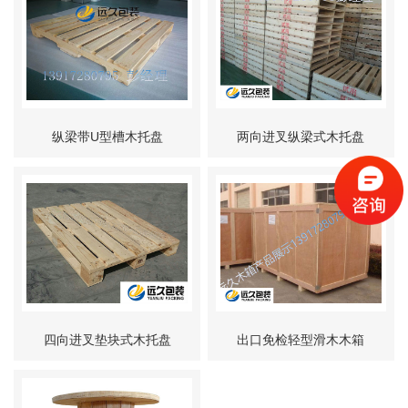
纵梁带U型槽木托盘
两向进叉纵梁式木托盘
四向进叉垫块式木托盘
出口免检轻型滑木木箱