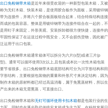
出口免检钢带木箱
是近年来很受欢迎的一种新型包装木箱，又被
称为无钉木箱、快装木箱，是使用胶合板作为面板，采用镀锌钢
带为连接件，并将六个胶合板面板组合起来，结合特殊结构连接
而成的包装容器。整体是用镀锌钢带为连接件组合在一起的，不
是用钉子来固定，外形美观、安装拆卸都很方便快捷，连接件的
牢固性保证了在运送过程中既安全，又不会损伤货物，因此被广
泛运用于出口包装。
出口免检钢带木箱通常箱体可以拆分为六片(s型)或者三片(p
型)。通常可以循环使用3次以上,且包装成本比一次性木箱包装
要节省很多。出口免检钢带木箱底部结构可分为川字形结构和田
字形结构，主要根据包装物的重量和外形尺寸来决定结构，因为
制作木箱的原材料都已经过高温消毒，属于免熏蒸材料，所以生
产出来的木箱无需熏蒸，可直接出口。
出口免检钢带木箱和
无钉可循环使用卡扣木箱
都是包装行业的生
力军，同时也在逐步取代传统实木箱成为主力军，在科技发展日